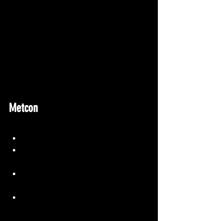
Metcon
Emom 16min
Min 1: Max distance suitcase carry 
Min 2: latéral plank (30sec 
droite/30sec gauche)
Min 3: max distance one arm oh 
walk 
Min 4: chaise 