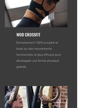
WOD CROSSFIT
Entraînement 100% encadré et
basé sur des mouvements
fonctionnels: le plus efficace pour
developper une forme physique
globale