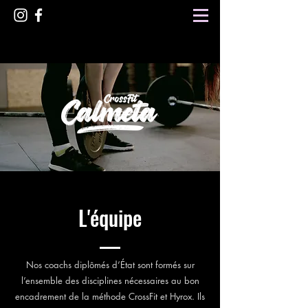
L'équipe
Nos coachs diplômés d’État sont formés sur
l’ensemble des disciplines nécessaires au bon
encadrement de la méthode CrossFit et Hyrox. Ils