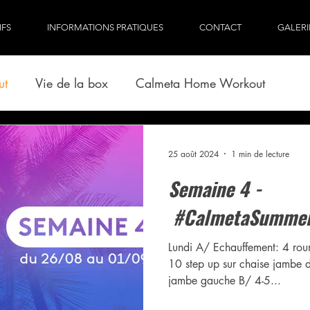
IFS
INFORMATIONS PRATIQUES
CONTACT
GALERI
ut
Vie de la box
Calmeta Home Workout
25 août 2024
1 min de lecture
Semaine 4 -
#CalmetaSummer
Lundi A/ Echauffement: 4 rou
10 step up sur chaise jambe d
jambe gauche B/ 4-5...