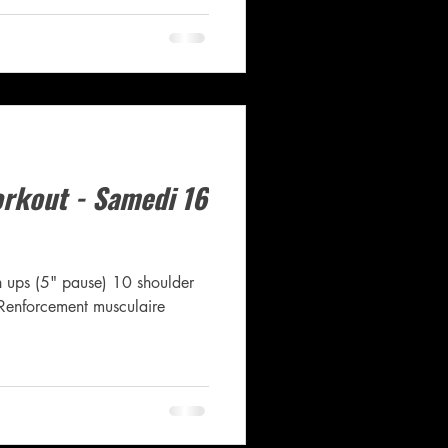
kout - Samedi 16
 ups (5" pause) 10 shoulder
Renforcement musculaire