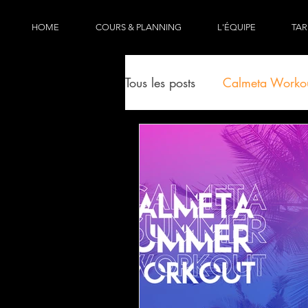
HOME
COURS & PLANNING
L'ÉQUIPE
TAR
Tous les posts
Calmeta Worko