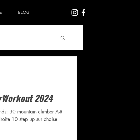
E
BLOG
Workout 2024
nds: 30 mountain climber A-R
roite 10 step up sur chaise