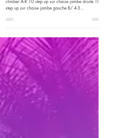
Lundi A/ Echauffement: 4 rounds: 30 mountain
climber A-R 10 step up sur chaise jambe droite 10
step up sur chaise jambe gauche B/ 4-5...