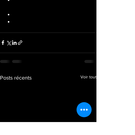
(22,5/15kg)
20 burpees over the DB
10 devil press 1 DB (22,5/15kg)
Voir tout
Posts récents