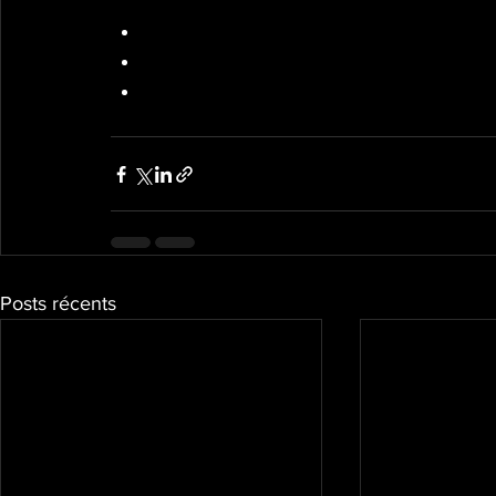
Cal row
Burpees
Wallball
Posts récents