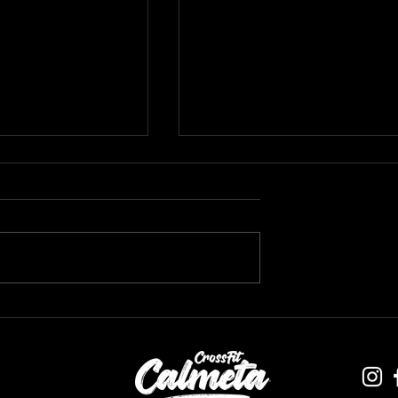
almetaSummerWorkout
Semaine 3 - #CalmetaSummerWorkou
2025