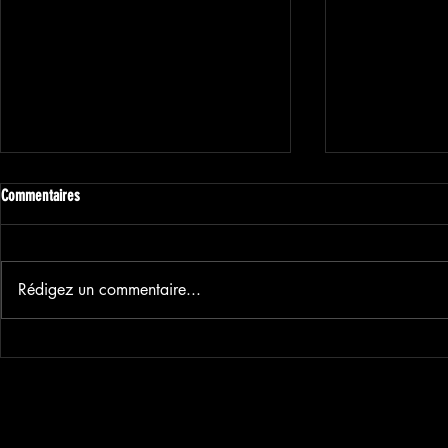
Commentaires
Rédigez un commentaire...
JEU CONCOURS - GAGNE TON MOIS
Semaine 4 - #C
D'ABONNEMENT !
2025