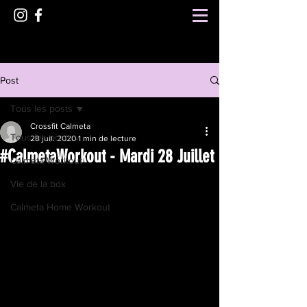
Post
Tous les posts
Crossfit Calmeta
Tous les posts
28 juil. 2020
1 min de lecture
#CalmetaWorkout - Mardi 28 Juillet
Calmeta Workout
Vie de la box
Calmeta Home Workout