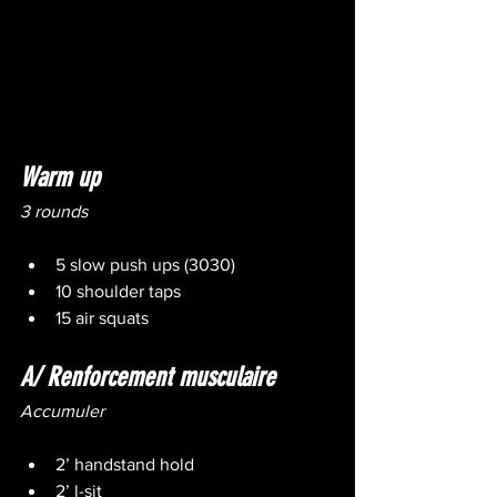
Warm up
3 rounds
5 slow push ups (3030)
10 shoulder taps
15 air squats
A/ Renforcement musculaire
Accumuler
2’ handstand hold
2’ l-sit