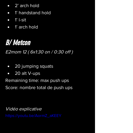
2’ arch hold
1’ handstand hold
1’ l-sit
1’ arch hold
B/ Metcon
E2mom 12 ( 6x1:30 on / 0:30 off )
20 jumping squats
20 alt V-ups
Remaining time: max push ups
Score: nombre total de push ups
Vidéo explicative
https://youtu.be/AormZ_aKEEY