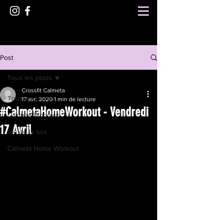
Post
Tous les posts
Crossfit Calmeta
Tous les posts
17 avr. 2020
1 min de lecture
#CalmetaHomeWorkout - Vendredi
Calmeta Workout
17 Avril
Vie de la box
Calmeta Home Workout