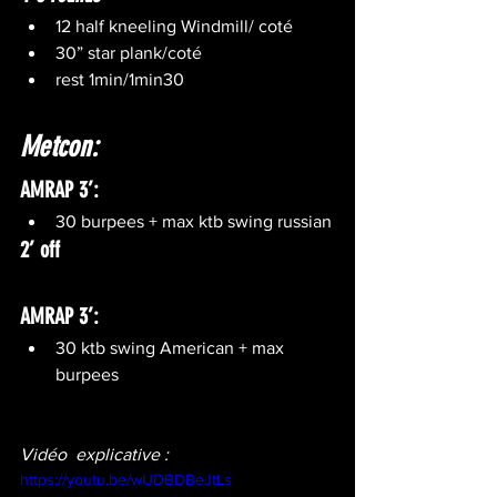
12 half kneeling Windmill/ coté
30” star plank/coté
rest 1min/1min30 
Metcon
:
AMRAP 3’:
30 burpees + max ktb swing russian
2’ off
AMRAP 3’:
30 ktb swing American + max 
burpees
Vidéo  explicative : 
https://youtu.be/wUDBDBeJtLs