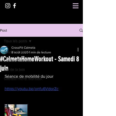
Post
Tous les posts
CrossFit Calmeta
Tous les posts
8 août 2020
1 min de lecture
#CalmetaHomeWorkout - Samedi 8
Calmeta Workout
juin
Vie de la box
Séance de mobilité du jour 
Calmeta Home Workout
https://youtu.be/onfu6VdorZc