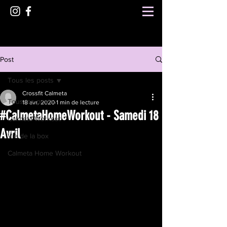
Post
Tous les posts
Crossfit Calmeta
Tous les posts
18 avr. 2020
1 min de lecture
#CalmetaHomeWorkout - Samedi 18
Calmeta Workout
Avril
Vie de la box
Calmeta Home Workout