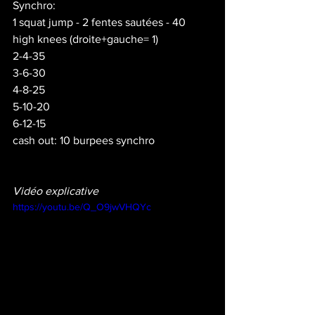
Synchro:
1 squat jump - 2 fentes sautées - 40 
high knees (droite+gauche= 1)
2-4-35
3-6-30
4-8-25
5-10-20
6-12-15
cash out: 10 burpees synchro
Vidéo explicative
https://youtu.be/Q_O9jwVHQYc