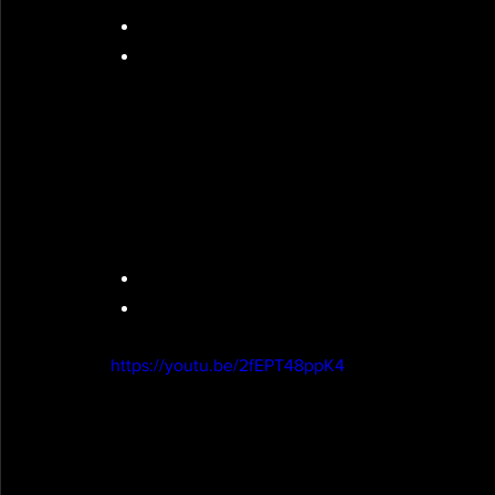
10 T push up 
8 pike to hollow
1min de récupération
Metcon
Amrap 14min
10 single arm devil press
20 box step ups (1 db)
Vidéo explicative : 
https://youtu.be/2fEPT48ppK4