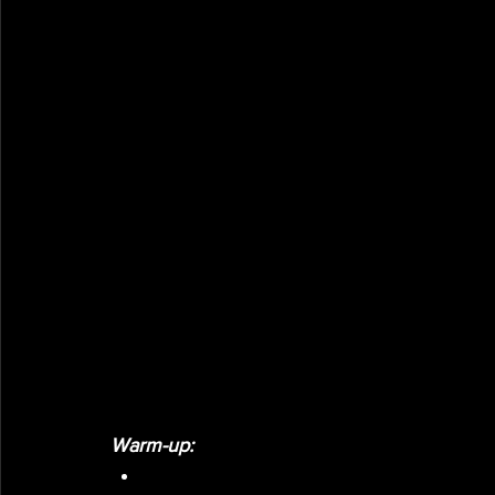
Warm-up: 
2x10 passe through PVC