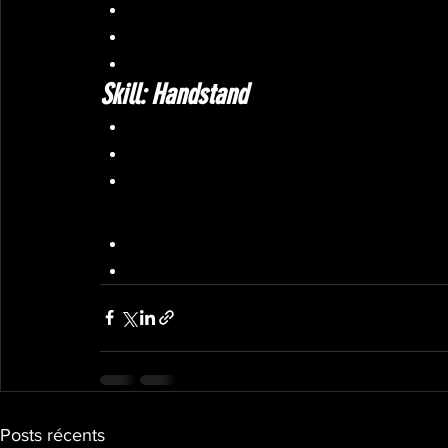
2x5 PVC Compression 5’’hold
3x10’’ Shoudler/Elbow stretch
4x10’’ crab extension
Skill: Handstand
5 rounds: 3x3’’ One leg extesion on bo
5 rounds: 3x3’’ Handstand rock
EMOM 5’: 30-40’’ handstand feet on box
Metcon: AMRAP 7’:
buy-in : 600m run
Max burpees box jump 
Posts récents