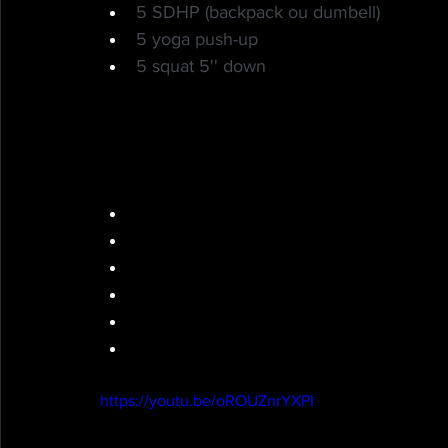
5 SDHP (backpack ou dumbell)
5 yoga push-up
5 squat 5'' down
Metcon
Murph adapté
1000m run
10 rounds:
10 SDHP
20 push-up
30 squat
1000m run
https://youtu.be/oROUZnrYXPI