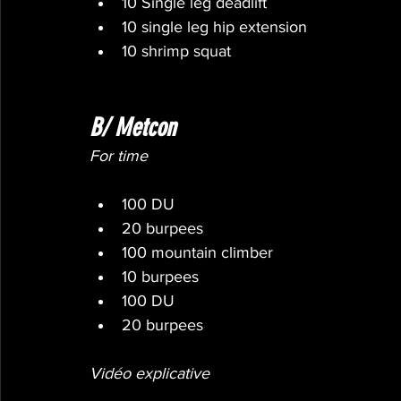
10 Single leg deadlift
10 single leg hip extension
10 shrimp squat
B/ Metcon
For time
100 DU
20 burpees
100 mountain climber
10 burpees
100 DU
20 burpees
Vidéo explicative