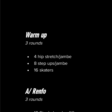
Warm up
3 rounds
4 hip stretch/jambe
8 step ups/jambe
16 skaters
A/ Renfo
3 rounds