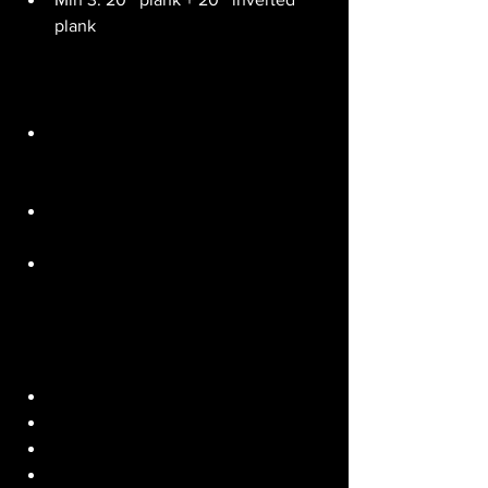
plank
Skill: E1’30MOM 15’
1 Power clean + 1 front squat + 1 
Push Press + 1 back squat + 1 push 
press
Possibilité de le faire aux haltères 
ou avec sac à dos lesté
Si poids léger -> faire 2 ou 3 fois le 
complex d’affilé
Wod: for time
50 deadlift 
40 STOH
30 front squat
20 burpees over the backpack