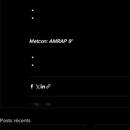
8 Banded deadlift ou 8 one leg deadlift
1’30 rest
Metcon: AMRAP 9'
200m run
10 burpees over the bar
Posts récents