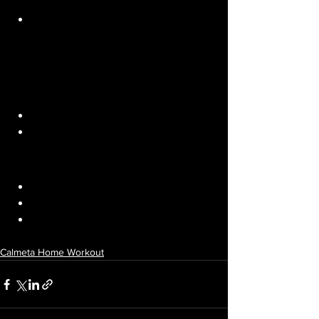
30’’ handstand
30’’ rest
Metcon: Spicy Annie
Option Rx
100-80-60-40-20 DU
50-40-30-20-10 V-up 
Option Sc
50-40-30-20-10 
DU
V up alternés
Calmeta Home Workout