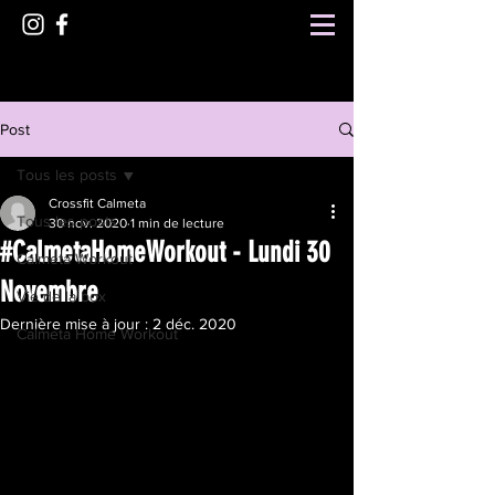
Post
Tous les posts
Crossfit Calmeta
Tous les posts
30 nov. 2020
1 min de lecture
#CalmetaHomeWorkout - Lundi 30
Calmeta Workout
Novembre
Vie de la box
Dernière mise à jour :
2 déc. 2020
Calmeta Home Workout