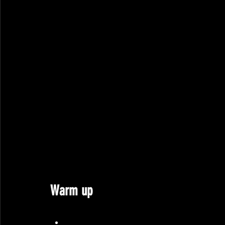
Warm up 
Amrap 8 min
5 windmills / côté