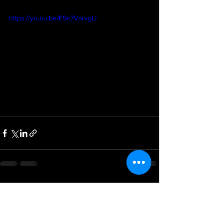
Vidéo explicative 
https://youtu.be/E9c7VarvgLI
Voir tout
Posts récents