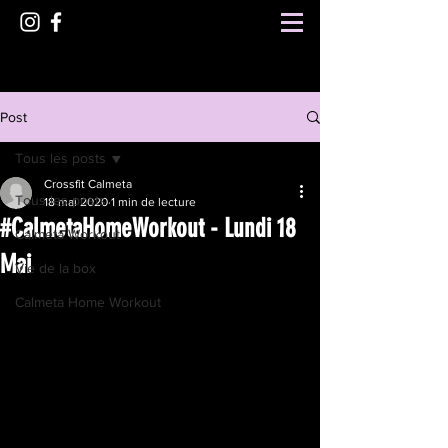
Post
Tous les posts
Crossfit Calmeta
Tous les posts
18 mai 2020
1 min de lecture
#CalmetaHomeWorkout - Lundi 18
Calmeta Workout
Mai
Vie de la box
Calmeta Home Workout