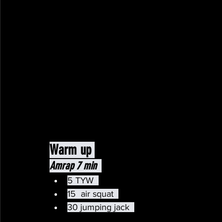
Warm up 
Amrap 7 min 
5 TYW  
15  air squat  
30 jumping jack  