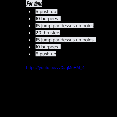
For time
5 push up 
10 burpees  
15 jump par dessus un poids
20 thrusters
15 jump par dessus un poids  
10 burpees  
5 push up
https://youtu.be/vvDJqMoHM_4