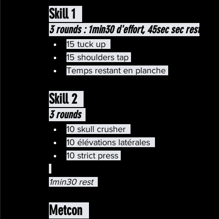
Skill 1  
3 rounds : 1min30 d'effort, 45sec sec rest
15 tuck up  
15 shoulders tap 
Temps restant en planche 
Skill 2  
3 rounds 
10 skull crusher  
10 élévations latérales  
10 strict press 
1min30 rest  
Metcon  