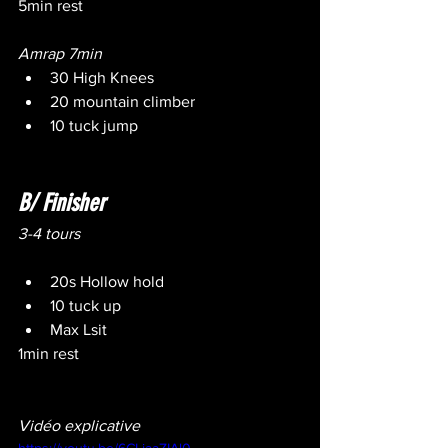
5min rest
Amrap 7min
30 High Knees
20 mountain climber
10 tuck jump
B/ Finisher
3-4 tours
20s Hollow hold
10 tuck up
Max Lsit
1min rest
Vidéo explicative
https://youtu.be/6CLjaaZIAl0