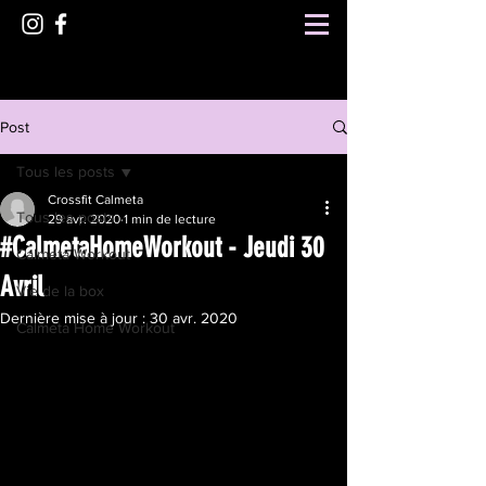
Post
Tous les posts
Crossfit Calmeta
Tous les posts
29 avr. 2020
1 min de lecture
#CalmetaHomeWorkout - Jeudi 30
Calmeta Workout
Avril
Vie de la box
Dernière mise à jour :
30 avr. 2020
Calmeta Home Workout