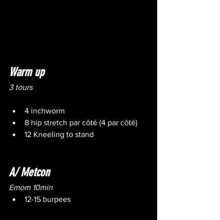
Warm up
3 tours
4 inchworm
8 hip stretch par côté (4 par côté)
12 Kneeling to stand
A/ Metcon
Emom 10min
12-15 burpees