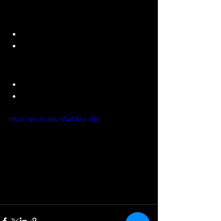
2 rounds
20 push ups
40 air squat
1 round
40 push ups
80 air squat
Vidéo explicative : 
https://youtu.be/rVwAAsq-xBk