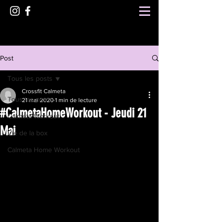
Post
Tous les posts
Crossfit Calmeta
Tous les posts
21 mai 2020
1 min de lecture
#CalmetaHomeWorkout - Jeudi 21
Calmeta Workout
Mai
Vie de la box
Calmeta Home Workout