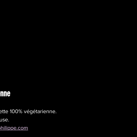
enne 
tte 100% végétarienne. 
use.
philippe.com