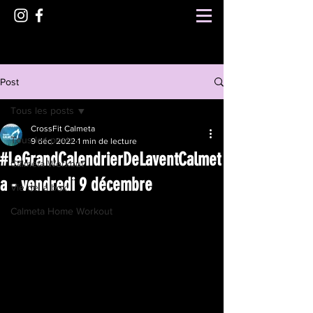
Post
Tous les posts
CrossFit Calmeta
Tous les posts
9 déc. 2022
1 min de lecture
#LeGrandCalendrierDeLaventCalmet
Calmeta Workout
a - vendredi 9 décembre
Vie de la box
Calmeta Home Workout