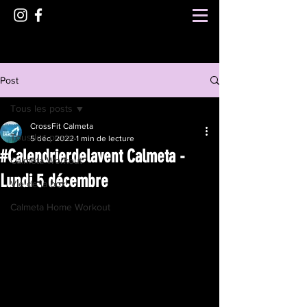
Post
Tous les posts
CrossFit Calmeta
Tous les posts
5 déc. 2022
1 min de lecture
#Calendrierdelavent Calmeta -
Calmeta Workout
Lundi 5 décembre
Vie de la box
Calmeta Home Workout