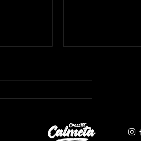
almetaSummerWorkout
Semaine 3 - #CalmetaSummerWorkou
2025