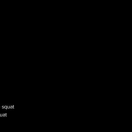
 squat
uat 