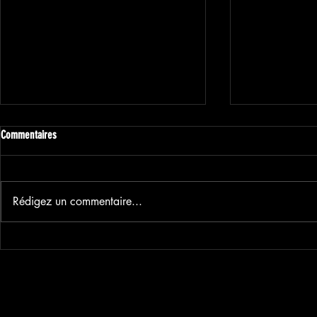
Commentaires
Rédigez un commentaire...
JEU CONCOURS - GAGNE TON MOIS
Semaine 4 - #C
D'ABONNEMENT !
2025