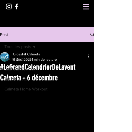
Post
Tous les posts
CrossFit Calmeta
Tous les posts
6 déc. 2021
1 min de lecture
#LeGrandCalendrierDeLavent
Calmeta Workout
Calmeta - 6 décembre
Vie de la box
Calmeta Home Workout