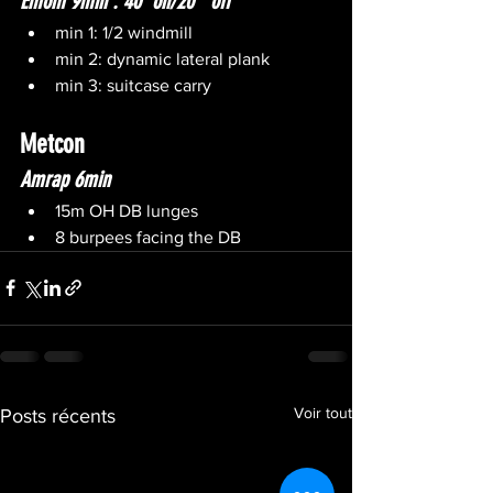
Emom 9min : 40''on/20'' off
min 1: 1/2 windmill
min 2: dynamic lateral plank
min 3: suitcase carry
Metcon
Amrap 6min
15m OH DB lunges
8 burpees facing the DB
Voir tout
Posts récents