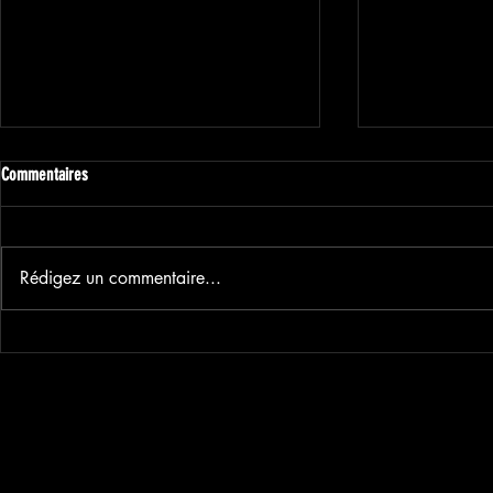
Commentaires
Rédigez un commentaire...
JEU CONCOURS - GAGNE TON MOIS
Semaine 4 - #C
D'ABONNEMENT !
2025