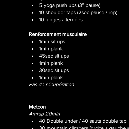
5 yoga push ups (3” pause)
10 shoulder taps (2sec pause / rep) 
10 lunges alternées
Renforcement musculaire
1min sit ups
1min plank
45sec sit ups
1min plank
30sec sit ups
1min plank
Pas de récupération
Metcon
Amrap 20min
40 Double under / 40 sauts double tap
30 mountain climbers (droite + gauche =