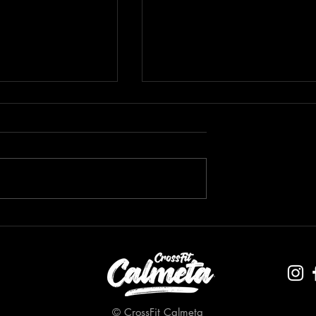
almetaSummerWorkout
Semaine 3 - #CalmetaSummerWorkou
2025
© CrossFit Calmeta