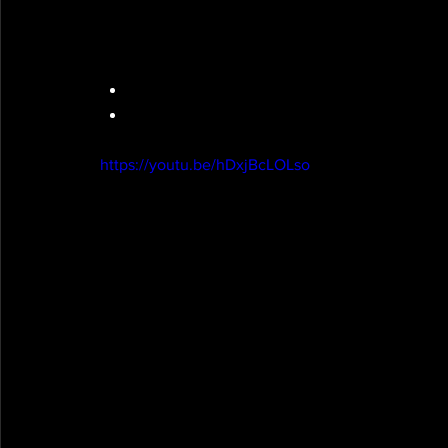
Metcon 
E2MOM 10min 
10 burpees 
12 1arm push press (6 par côté)
https://youtu.be/hDxjBcLOLso