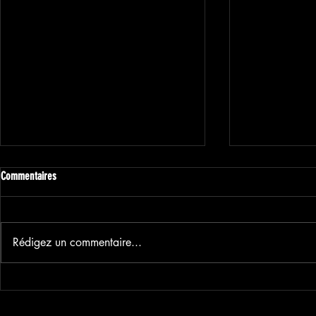
Commentaires
Rédigez un commentaire...
#CalmetaHomeWorkout - Jeudi 31
#CalmetaHomeWo
Décembre
Janvier