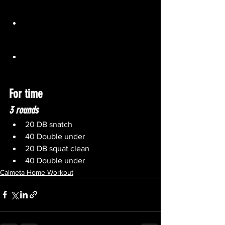
Renforcement musculaire
Accumuler 100 split squat (terminer 
50 d’une jambe avant de passer à 
l’autre)
* Chaque minute, 20sec squat hold 
(90°)
For time
3 rounds 
20 DB snatch 
40 Double under
20 DB squat clean
40 Double under
Calmeta Home Workout