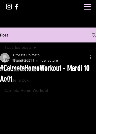
Post
Tous les posts
Crossfit Calmeta
Tous les posts
9 août 2021
1 min de lecture
#CalmetaHomeWorkout - Mardi 10
Calmeta Workout
Août
Vie de la box
Calmeta Home Workout