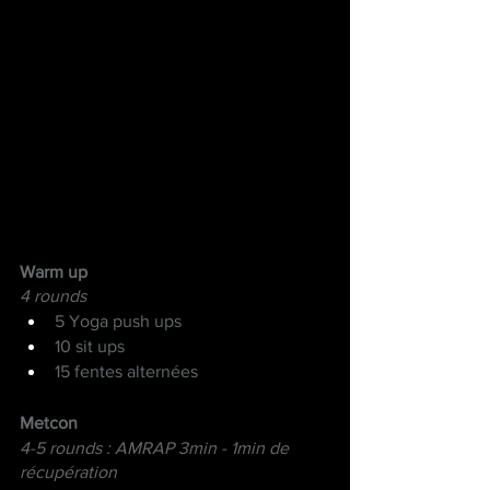
Warm up
4 rounds
5 Yoga push ups
10 sit ups
15 fentes alternées
Metcon
4-5 rounds : AMRAP 3min - 1min de 
récupération