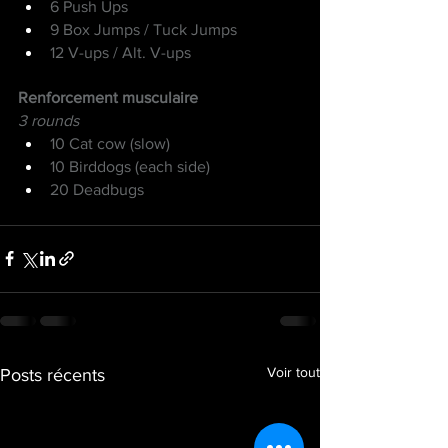
6 Push Ups
9 Box Jumps / Tuck Jumps
12 V-ups / Alt. V-ups
Renforcement musculaire
3 rounds
10 Cat cow (slow)
10 Birddogs (each side)
20 Deadbugs
Voir tout
Posts récents