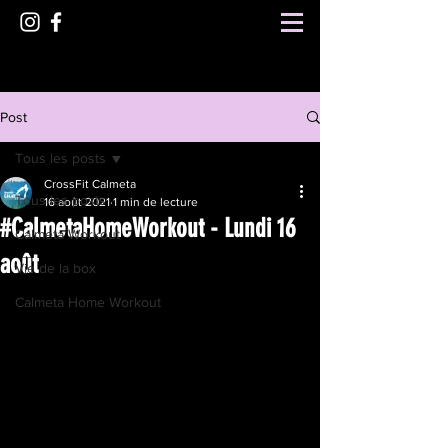
Post
Tous les posts
CrossFit Calmeta
Tous les posts
16 août 2021
1 min de lecture
#CalmetaHomeWorkout - Lundi 16
Calmeta Workout
août
Vie de la box
Calmeta Home Workout