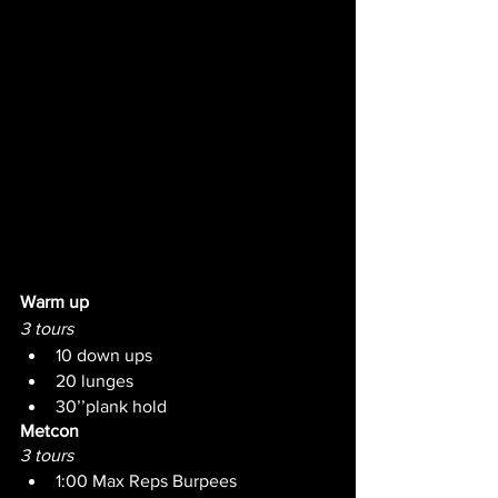
Warm up
3 tours
10 down ups
20 lunges 
30’’plank hold
Metcon 
3 tours
1:00 Max Reps Burpees