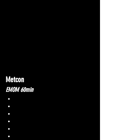
Metcon
EMOM 60min
Min 1: 100-150m run
Min 2: 15-20 push-up
Min 3: 15-20 GTOH (db, sac à dos)
Min 4: 15-20 goblet squat
Min 5: 10-15 burpees
Min 6: 15-20 V-up alternés