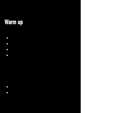
Warm up
Amrap 7min
5 inchworm
5 A-R chien tête en bas heel touch 
10 floor facing angel
10 opposite limb arch hold
Metcon
3 rounds
15 cal row/200m run
20 Wallball / Goblet squat
3min rest
Amrap 10min