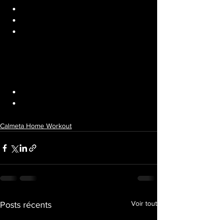
12 box step ups (lesté si possible)
12 DB snatch alterné
12 fentes sautées
3min rest
3 rounds
15 cal row/200m run
20 Wallball / Goblet squat
Calmeta Home Workout
Voir tout
Posts récents